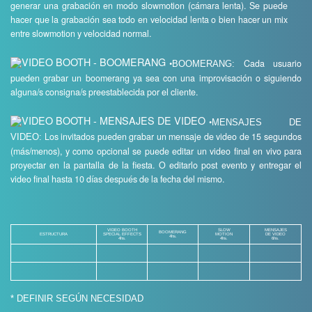
generar una grabación en modo slowmotion (cámara lenta). Se puede
hacer que la grabación sea todo en velocidad lenta o bien hacer un mix
entre slowmotion y velocidad normal.
•
Cada usuario
BOOMERANG:
pueden grabar un boomerang ya sea con una improvisación o siguiendo
alguna/s consigna/s preestablecida por el cliente.
•
MENSAJES DE
Los invitados pueden grabar un mensaje de video de 15 segundos
VIDEO:
(más/menos), y como opcional se puede editar un video ﬁnal en vivo para
proyectar en la pantalla de la ﬁesta. O editarlo post evento y entregar el
video ﬁnal hasta 10 días después de la fecha del mismo.
VIDEO BOOTH
SLOW
MENSAJES
BOOMERANG
ESTRUCTURA
SPECIAL EFFECTS
MOTION
DE VIDEO
4hs.
4hs.
4hs.
6hs.
* DEFINIR SEGÚN NECESIDAD