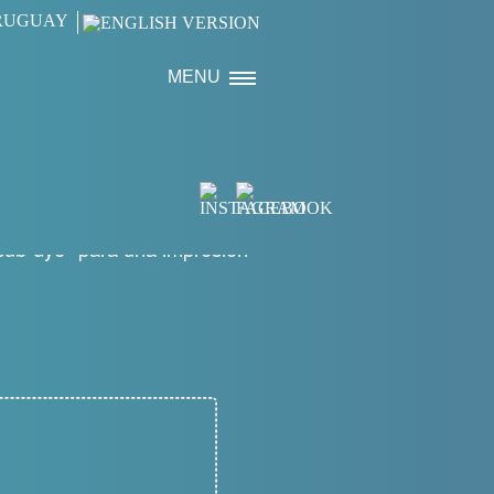
MENU
"sub-dye" para una impresión
Next Slide