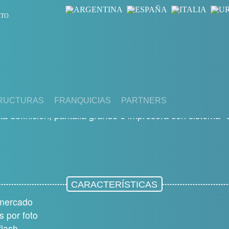
CTO
RUCTURAS
FRANQUICIAS
PARTNERS
a definición, pantalla grande e impresora con sistema 
CARACTERÍSTICAS
 mercado
 por foto
flash