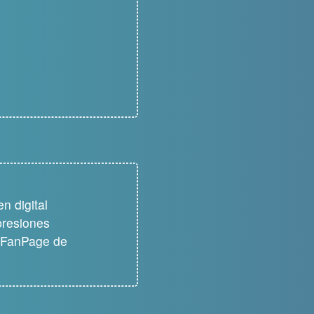
n digital
presiones
a FanPage de