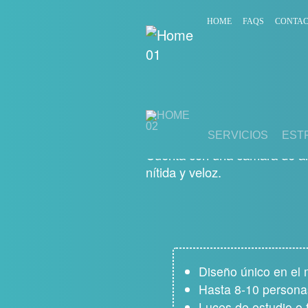
HOME
FAQS
CONTA
TOTEM
MONSTER
SERVICIOS
EST
Cuenta con una cámara de alt
nítida y veloz.
Previous Slide
Diseño único en el
Hasta 8-10 personas
Luces de estudio o 