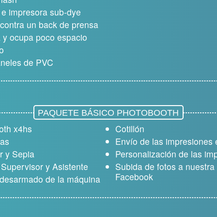
 e impresora sub-dye
 contra un back de prensa
ca y ocupa poco espacio
vo
aneles de PVC
PAQUETE BÁSICO
PHOTOBOOTH
oth x4hs
Cotillón
das
Envío de las impresiones e
r y Sepia
Personalización de las im
Supervisor y Asistente
Subida de fotos a nuestr
Facebook
 desarmado de la máquina